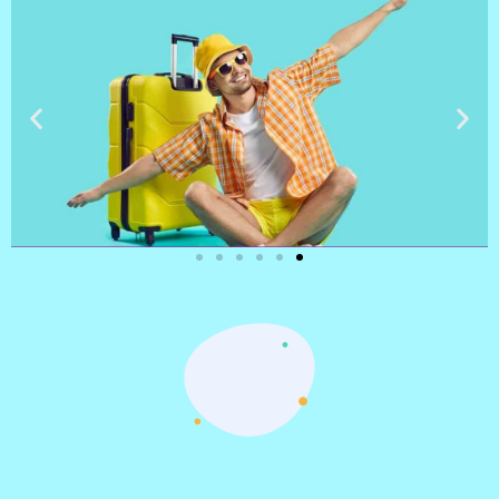
טיסות
מציאת
טיסה זולה?
לחצו
פה!