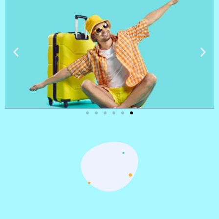
טיסות
מציאת
טיסה זולה?
לחצו
פה!