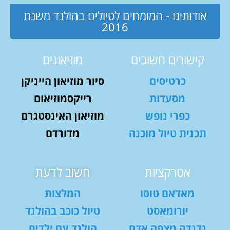
אודותינו - המומחים לטיולים בהולנד משנת
2016
קישורים חשובים
מוזיאונים
כרטיסים
סיור מוזיאון הייניקן
מסעדות
רייקסמוזיאום
כפרי נופש
מוזיאון האינסטגרם
תכנית טיול מוכנה
מדורדם
אטרקציות
חשוב לדעת
מאדאם טוסו
המלצות
יורומאסט
טיול כוכב בהולנד
נדנדה מצפה אדם
הולנד עם ילדים