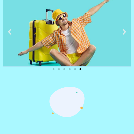
טיסות
מציאת
טיסה זולה?
לחצו
פה!