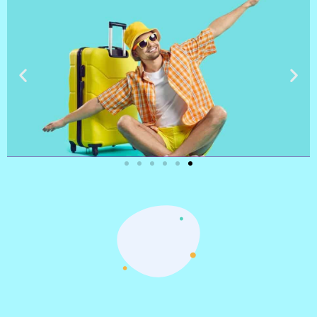
טיסות
מציאת
טיסה זולה?
לחצו
פה!