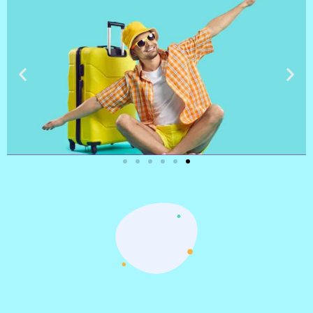
טיסות
מציאת
טיסה זולה?
לחצו
פה!