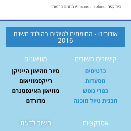
בית קפה- Amsterdam blond מהמם ברמות!!!
אודותינו - המומחים לטיולים בהולנד משנת
2016
קישורים חשובים
מוזיאונים
כרטיסים
סיור מוזיאון הייניקן
מסעדות
רייקסמוזיאום
כפרי נופש
מוזיאון האינסטגרם
תכנית טיול מוכנה
מדורדם
אטרקציות
חשוב לדעת