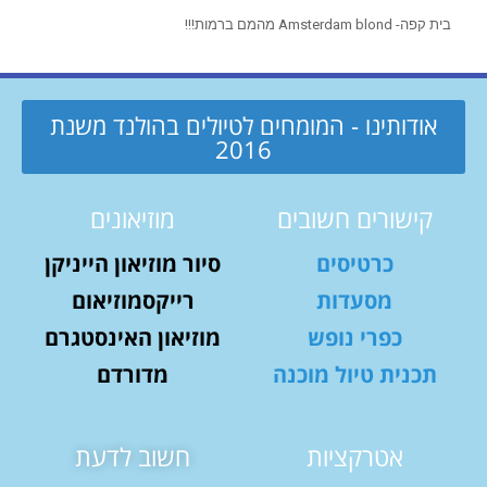
בית קפה- Amsterdam blond מהמם ברמות!!!
אודותינו - המומחים לטיולים בהולנד משנת
2016
קישורים חשובים
מוזיאונים
כרטיסים
סיור מוזיאון הייניקן
מסעדות
רייקסמוזיאום
כפרי נופש
מוזיאון האינסטגרם
תכנית טיול מוכנה
מדורדם
אטרקציות
חשוב לדעת