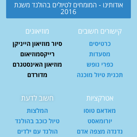
אודותינו - המומחים לטיולים בהולנד משנת
2016
קישורים חשובים
מוזיאונים
כרטיסים
סיור מוזיאון הייניקן
מסעדות
רייקסמוזיאום
כפרי נופש
מוזיאון האינסטגרם
תכנית טיול מוכנה
מדורדם
אטרקציות
חשוב לדעת
מאדאם טוסו
המלצות
יורומאסט
טיול כוכב בהולנד
נדנדה מצפה אדם
הולנד עם ילדים