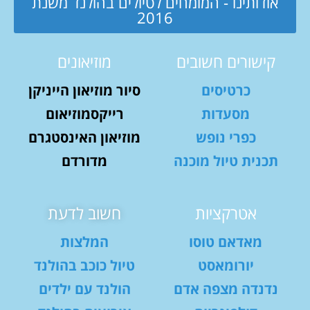
אודותינו - המומחים לטיולים בהולנד משנת
2016
קישורים חשובים
מוזיאונים
כרטיסים
סיור מוזיאון הייניקן
מסעדות
רייקסמוזיאום
כפרי נופש
מוזיאון האינסטגרם
תכנית טיול מוכנה
מדורדם
אטרקציות
חשוב לדעת
מאדאם טוסו
המלצות
יורומאסט
טיול כוכב בהולנד
נדנדה מצפה אדם
הולנד עם ילדים