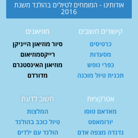
אודותינו - המומחים לטיולים בהולנד משנת
2016
קישורים חשובים
מוזיאונים
כרטיסים
סיור מוזיאון הייניקן
מסעדות
רייקסמוזיאום
כפרי נופש
מוזיאון האינסטגרם
תכנית טיול מוכנה
מדורדם
אטרקציות
חשוב לדעת
מאדאם טוסו
המלצות
יורומאסט
טיול כוכב בהולנד
נדנדה מצפה אדם
הולנד עם ילדים