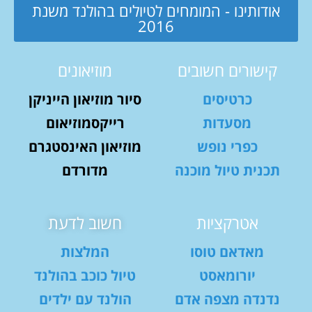
אודותינו - המומחים לטיולים בהולנד משנת
2016
קישורים חשובים
מוזיאונים
כרטיסים
סיור מוזיאון הייניקן
מסעדות
רייקסמוזיאום
כפרי נופש
מוזיאון האינסטגרם
תכנית טיול מוכנה
מדורדם
אטרקציות
חשוב לדעת
מאדאם טוסו
המלצות
יורומאסט
טיול כוכב בהולנד
נדנדה מצפה אדם
הולנד עם ילדים