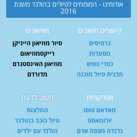
אודותינו - המומחים לטיולים בהולנד משנת
2016
קישורים חשובים
מוזיאונים
כרטיסים
סיור מוזיאון הייניקן
מסעדות
רייקסמוזיאום
כפרי נופש
מוזיאון האינסטגרם
תכנית טיול מוכנה
מדורדם
אטרקציות
חשוב לדעת
מאדאם טוסו
המלצות
יורומאסט
טיול כוכב בהולנד
נדנדה מצפה אדם
הולנד עם ילדים