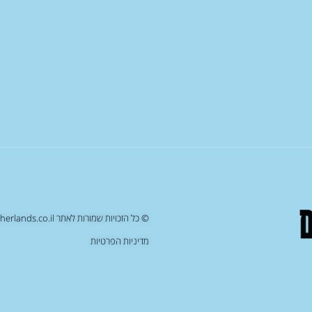
© כל הזכויות שמורות לאתר netherlands.co.il , העתקה/שכפול של תוכן האתר יחשב כעבירה על החוק
מדיניות הפרטיות