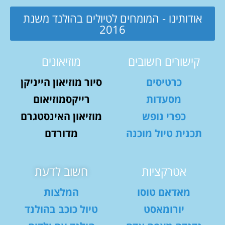
אודותינו - המומחים לטיולים בהולנד משנת
2016
קישורים חשובים
מוזיאונים
כרטיסים
סיור מוזיאון הייניקן
מסעדות
רייקסמוזיאום
כפרי נופש
מוזיאון האינסטגרם
תכנית טיול מוכנה
מדורדם
אטרקציות
חשוב לדעת
מאדאם טוסו
המלצות
יורומאסט
טיול כוכב בהולנד