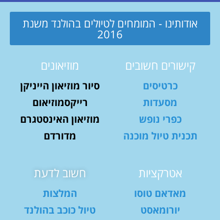
אודותינו - המומחים לטיולים בהולנד משנת
2016
קישורים חשובים
מוזיאונים
כרטיסים
סיור מוזיאון הייניקן
מסעדות
רייקסמוזיאום
כפרי נופש
מוזיאון האינסטגרם
תכנית טיול מוכנה
מדורדם
אטרקציות
חשוב לדעת
מאדאם טוסו
המלצות
יורומאסט
טיול כוכב בהולנד