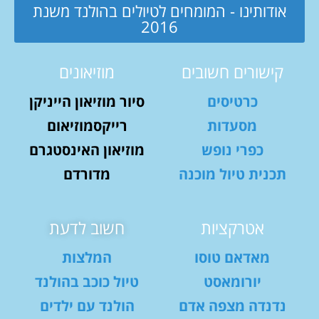
אודותינו - המומחים לטיולים בהולנד משנת
2016
קישורים חשובים
מוזיאונים
כרטיסים
סיור מוזיאון הייניקן
מסעדות
רייקסמוזיאום
כפרי נופש
מוזיאון האינסטגרם
תכנית טיול מוכנה
מדורדם
אטרקציות
חשוב לדעת
מאדאם טוסו
המלצות
יורומאסט
טיול כוכב בהולנד
נדנדה מצפה אדם
הולנד עם ילדים