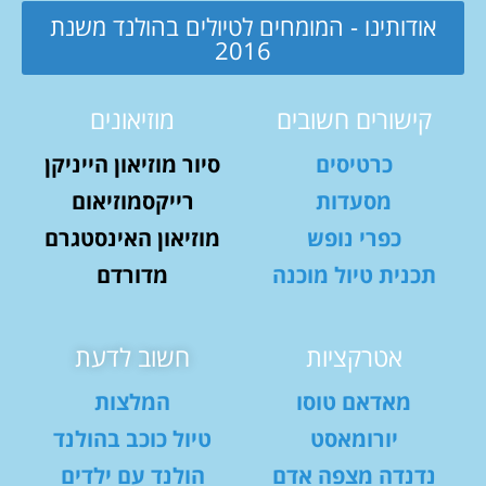
אודותינו - המומחים לטיולים בהולנד משנת
2016
קישורים חשובים
מוזיאונים
כרטיסים
סיור מוזיאון הייניקן
מסעדות
רייקסמוזיאום
כפרי נופש
מוזיאון האינסטגרם
תכנית טיול מוכנה
מדורדם
אטרקציות
חשוב לדעת
מאדאם טוסו
המלצות
יורומאסט
טיול כוכב בהולנד
נדנדה מצפה אדם
הולנד עם ילדים