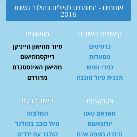
אודותינו - המומחים לטיולים בהולנד משנת
2016
קישורים חשובים
מוזיאונים
כרטיסים
סיור מוזיאון הייניקן
מסעדות
רייקסמוזיאום
כפרי נופש
מוזיאון האינסטגרם
תכנית טיול מוכנה
מדורדם
אטרקציות
חשוב לדעת
מאדאם טוסו
המלצות
יורומאסט
טיול כוכב בהולנד
נדנדה מצפה אדם
הולנד עם ילדים