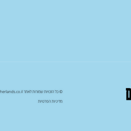
© כל הזכויות שמורות לאתר netherlands.co.il , העתקה/שכפול של תוכן האתר יחשב כעבירה על החוק
מדיניות הפרטיות