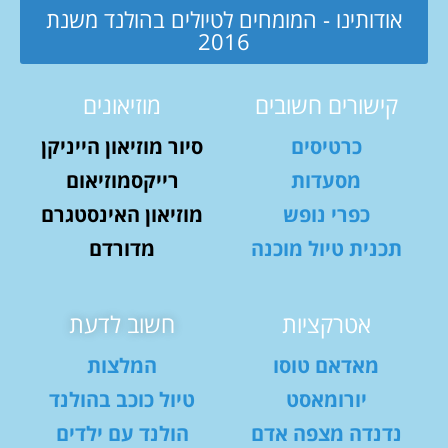
אודותינו - המומחים לטיולים בהולנד משנת
2016
קישורים חשובים
מוזיאונים
כרטיסים
סיור מוזיאון הייניקן
מסעדות
רייקסמוזיאום
כפרי נופש
מוזיאון האינסטגרם
תכנית טיול מוכנה
מדורדם
אטרקציות
חשוב לדעת
מאדאם טוסו
המלצות
יורומאסט
טיול כוכב בהולנד
נדנדה מצפה אדם
הולנד עם ילדים