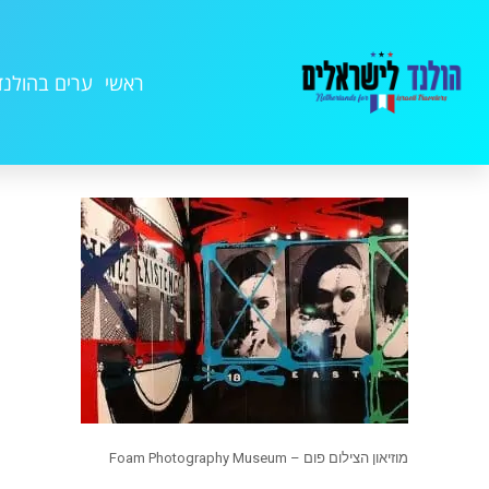
ראשי
ערים בהולנד
מוזיאון הצילום פום – Foam Photography Museum