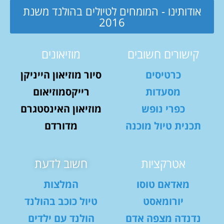
אודותינו - המומחים לטיולים בהולנד משנת
2016
קישורים חשובים
מוזיאונים
כרטיסים
סיור מוזיאון הייניקן
מסעדות
רייקסמוזיאום
כפרי נופש
מוזיאון האינסטגרם
תכנית טיול מוכנה
מדורדם
אטרקציות
חשוב לדעת
מאדאם טוסו
המלצות
יורומאסט
טיול כוכב בהולנד
נדנדה מצפה אדם
הולנד עם ילדים