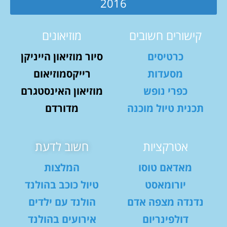
2016
קישורים חשובים
מוזיאונים
כרטיסים
סיור מוזיאון הייניקן
מסעדות
רייקסמוזיאום
כפרי נופש
מוזיאון האינסטגרם
תכנית טיול מוכנה
מדורדם
אטרקציות
חשוב לדעת
מאדאם טוסו
המלצות
יורומאסט
טיול כוכב בהולנד
נדנדה מצפה אדם
הולנד עם ילדים
דולפינריום
אירועים בהולנד