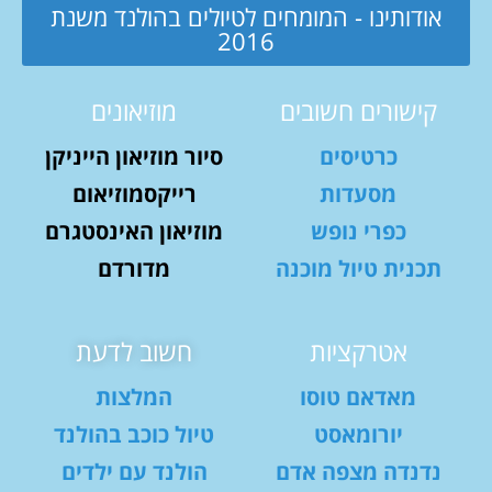
אודותינו - המומחים לטיולים בהולנד משנת
2016
קישורים חשובים
מוזיאונים
כרטיסים
סיור מוזיאון הייניקן
מסעדות
רייקסמוזיאום
כפרי נופש
מוזיאון האינסטגרם
תכנית טיול מוכנה
מדורדם
אטרקציות
חשוב לדעת
מאדאם טוסו
המלצות
יורומאסט
טיול כוכב בהולנד
נדנדה מצפה אדם
הולנד עם ילדים