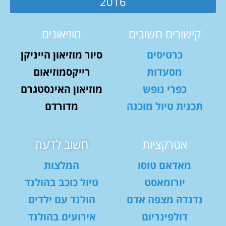
2016
קישורים חשובים
מוזיאונים
כרטיסים
סיור מוזיאון הייניקן
מסעדות
רייקסמוזיאום
כפרי נופש
מוזיאון האינסטגרם
תכנית טיול מוכנה
מדורדם
אטרקציות
חשוב לדעת
מאדאם טוסו
המלצות
יורומאסט
טיול כוכב בהולנד
נדנדה מצפה אדם
הולנד עם ילדים
דולפינריום
אירועים בהולנד