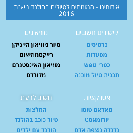
אודותינו - המומחים לטיולים בהולנד משנת
2016
קישורים חשובים
מוזיאונים
כרטיסים
סיור מוזיאון הייניקן
מסעדות
רייקסמוזיאום
כפרי נופש
מוזיאון האינסטגרם
תכנית טיול מוכנה
מדורדם
אטרקציות
חשוב לדעת
מאדאם טוסו
המלצות
יורומאסט
טיול כוכב בהולנד
נדנדה מצפה אדם
הולנד עם ילדים