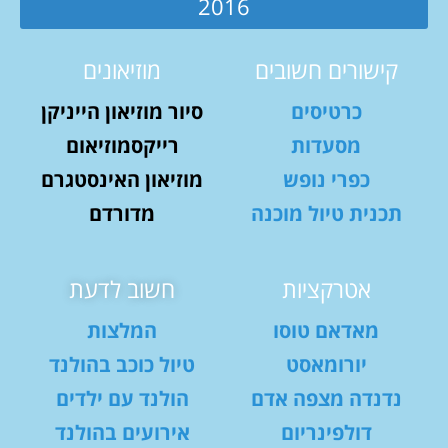
2016
קישורים חשובים
מוזיאונים
כרטיסים
סיור מוזיאון הייניקן
מסעדות
רייקסמוזיאום
כפרי נופש
מוזיאון האינסטגרם
תכנית טיול מוכנה
מדורדם
אטרקציות
חשוב לדעת
מאדאם טוסו
המלצות
יורומאסט
טיול כוכב בהולנד
נדנדה מצפה אדם
הולנד עם ילדים
דולפינריום
אירועים בהולנד