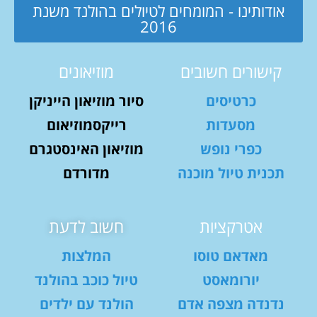
אודותינו - המומחים לטיולים בהולנד משנת
2016
קישורים חשובים
מוזיאונים
כרטיסים
סיור מוזיאון הייניקן
מסעדות
רייקסמוזיאום
כפרי נופש
מוזיאון האינסטגרם
תכנית טיול מוכנה
מדורדם
אטרקציות
חשוב לדעת
מאדאם טוסו
המלצות
יורומאסט
טיול כוכב בהולנד
נדנדה מצפה אדם
הולנד עם ילדים