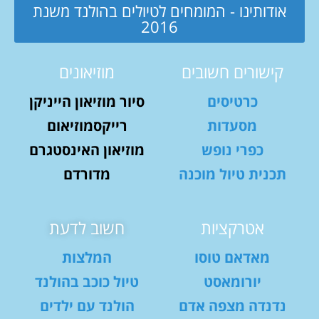
אודותינו - המומחים לטיולים בהולנד משנת
2016
קישורים חשובים
מוזיאונים
כרטיסים
סיור מוזיאון הייניקן
מסעדות
רייקסמוזיאום
כפרי נופש
מוזיאון האינסטגרם
תכנית טיול מוכנה
מדורדם
אטרקציות
חשוב לדעת
מאדאם טוסו
המלצות
יורומאסט
טיול כוכב בהולנד
נדנדה מצפה אדם
הולנד עם ילדים