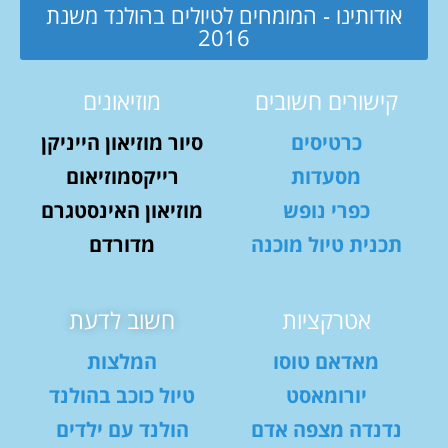
אודותינו - המומחים לטיולים בהולנד משנת
2016
קישורים חשובים
מוזיאונים
כרטיסים
סיור מוזיאון הייניקן
מסעדות
רייקסמוזיאום
כפרי נופש
מוזיאון האינסטגרם
תכנית טיול מוכנה
מדורדם
אטרקציות
חשוב לדעת
מאדאם טוסו
המלצות
יורומאסט
טיול כוכב בהולנד
נדנדה מצפה אדם
הולנד עם ילדים