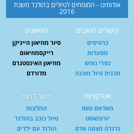
אודותינו - המומחים לטיולים בהולנד משנת
2016
קישורים חשובים
מוזיאונים
כרטיסים
סיור מוזיאון הייניקן
מסעדות
רייקסמוזיאום
כפרי נופש
מוזיאון האינסטגרם
תכנית טיול מוכנה
מדורדם
אטרקציות
חשוב לדעת
מאדאם טוסו
המלצות
יורומאסט
טיול כוכב בהולנד
נדנדה מצפה אדם
הולנד עם ילדים