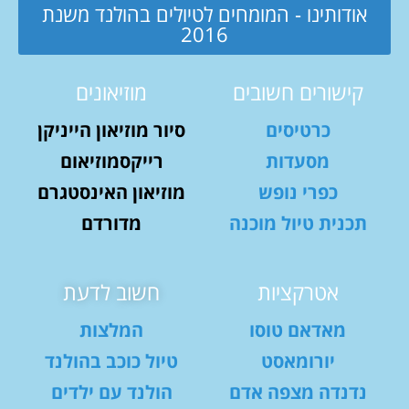
אודותינו - המומחים לטיולים בהולנד משנת
2016
קישורים חשובים
מוזיאונים
כרטיסים
סיור מוזיאון הייניקן
מסעדות
רייקסמוזיאום
כפרי נופש
מוזיאון האינסטגרם
תכנית טיול מוכנה
מדורדם
אטרקציות
חשוב לדעת
מאדאם טוסו
המלצות
יורומאסט
טיול כוכב בהולנד
נדנדה מצפה אדם
הולנד עם ילדים