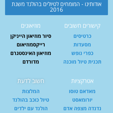
אודותינו - המומחים לטיולים בהולנד משנת
2016
קישורים חשובים
מוזיאונים
כרטיסים
סיור מוזיאון הייניקן
מסעדות
רייקסמוזיאום
כפרי נופש
מוזיאון האינסטגרם
תכנית טיול מוכנה
מדורדם
אטרקציות
חשוב לדעת
מאדאם טוסו
המלצות
יורומאסט
טיול כוכב בהולנד
נדנדה מצפה אדם
הולנד עם ילדים