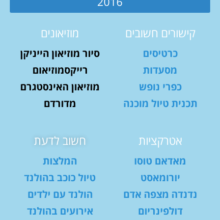
2016
קישורים חשובים
מוזיאונים
כרטיסים
סיור מוזיאון הייניקן
מסעדות
רייקסמוזיאום
כפרי נופש
מוזיאון האינסטגרם
תכנית טיול מוכנה
מדורדם
אטרקציות
חשוב לדעת
מאדאם טוסו
המלצות
יורומאסט
טיול כוכב בהולנד
נדנדה מצפה אדם
הולנד עם ילדים
דולפינריום
אירועים בהולנד