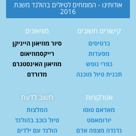
אודותינו - המומחים לטיולים בהולנד משנת
2016
קישורים חשובים
מוזיאונים
כרטיסים
סיור מוזיאון הייניקן
מסעדות
רייקסמוזיאום
כפרי נופש
מוזיאון האינסטגרם
תכנית טיול מוכנה
מדורדם
אטרקציות
חשוב לדעת
מאדאם טוסו
המלצות
יורומאסט
טיול כוכב בהולנד
נדנדה מצפה אדם
הולנד עם ילדים