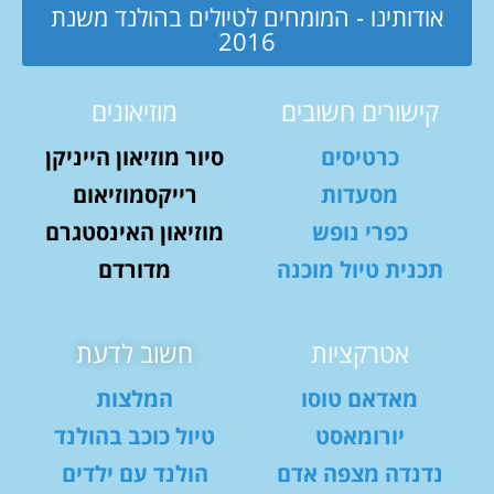
אודותינו - המומחים לטיולים בהולנד משנת
2016
קישורים חשובים
מוזיאונים
כרטיסים
סיור מוזיאון הייניקן
מסעדות
רייקסמוזיאום
כפרי נופש
מוזיאון האינסטגרם
תכנית טיול מוכנה
מדורדם
אטרקציות
חשוב לדעת
מאדאם טוסו
המלצות
יורומאסט
טיול כוכב בהולנד
נדנדה מצפה אדם
הולנד עם ילדים