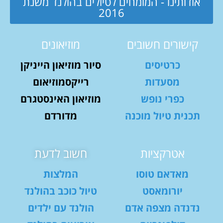
אודותינו - המומחים לטיולים בהולנד משנת
2016
קישורים חשובים
מוזיאונים
כרטיסים
סיור מוזיאון הייניקן
מסעדות
רייקסמוזיאום
כפרי נופש
מוזיאון האינסטגרם
תכנית טיול מוכנה
מדורדם
אטרקציות
חשוב לדעת
מאדאם טוסו
המלצות
יורומאסט
טיול כוכב בהולנד
נדנדה מצפה אדם
הולנד עם ילדים