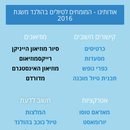
אודותינו - המומחים לטיולים בהולנד משנת
2016
קישורים חשובים
מוזיאונים
כרטיסים
סיור מוזיאון הייניקן
מסעדות
רייקסמוזיאום
כפרי נופש
מוזיאון האינסטגרם
תכנית טיול מוכנה
מדורדם
אטרקציות
חשוב לדעת
מאדאם טוסו
המלצות
יורומאסט
טיול כוכב בהולנד