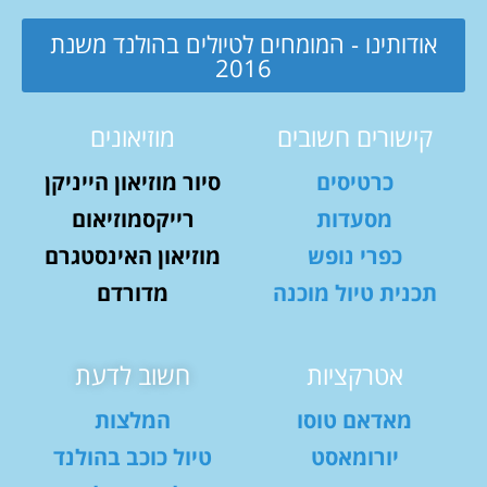
אודותינו - המומחים לטיולים בהולנד משנת
2016
קישורים חשובים
מוזיאונים
כרטיסים
סיור מוזיאון הייניקן
מסעדות
רייקסמוזיאום
כפרי נופש
מוזיאון האינסטגרם
תכנית טיול מוכנה
מדורדם
אטרקציות
חשוב לדעת
מאדאם טוסו
המלצות
יורומאסט
טיול כוכב בהולנד