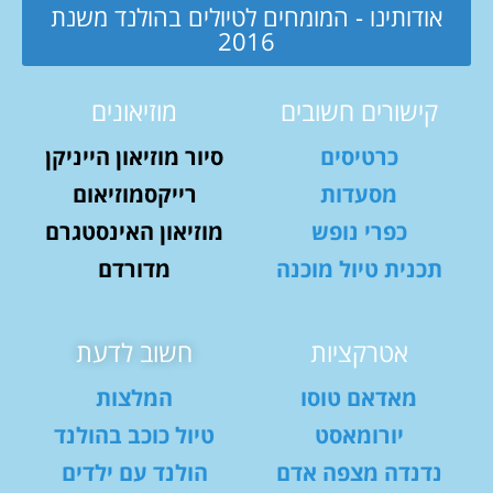
אודותינו - המומחים לטיולים בהולנד משנת
2016
קישורים חשובים
מוזיאונים
כרטיסים
סיור מוזיאון הייניקן
מסעדות
רייקסמוזיאום
כפרי נופש
מוזיאון האינסטגרם
תכנית טיול מוכנה
מדורדם
אטרקציות
חשוב לדעת
מאדאם טוסו
המלצות
יורומאסט
טיול כוכב בהולנד
נדנדה מצפה אדם
הולנד עם ילדים