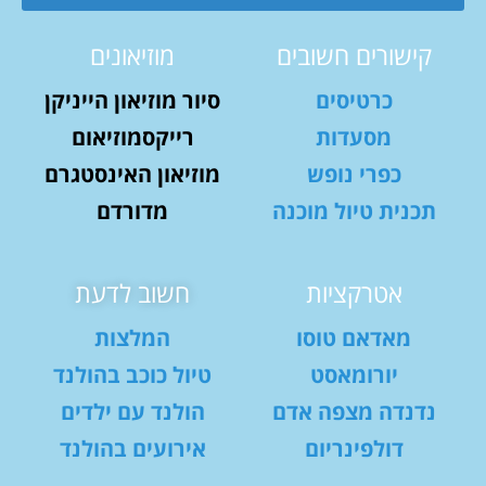
קישורים חשובים
מוזיאונים
כרטיסים
סיור מוזיאון הייניקן
מסעדות
רייקסמוזיאום
כפרי נופש
מוזיאון האינסטגרם
תכנית טיול מוכנה
מדורדם
אטרקציות
חשוב לדעת
מאדאם טוסו
המלצות
יורומאסט
טיול כוכב בהולנד
נדנדה מצפה אדם
הולנד עם ילדים
דולפינריום
אירועים בהולנד