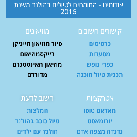
אודותינו - המומחים לטיולים בהולנד משנת
2016
קישורים חשובים
מוזיאונים
כרטיסים
סיור מוזיאון הייניקן
מסעדות
רייקסמוזיאום
כפרי נופש
מוזיאון האינסטגרם
תכנית טיול מוכנה
מדורדם
אטרקציות
חשוב לדעת
מאדאם טוסו
המלצות
יורומאסט
טיול כוכב בהולנד
נדנדה מצפה אדם
הולנד עם ילדים