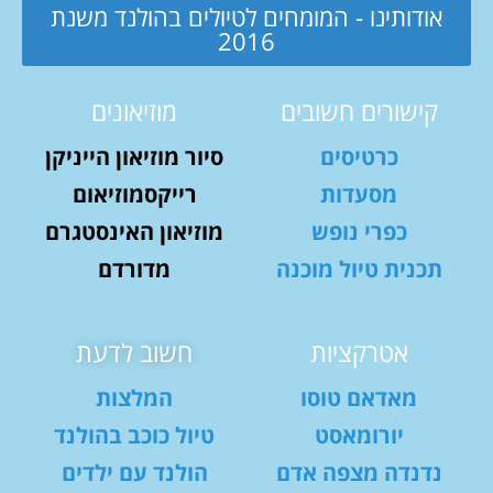
אודותינו - המומחים לטיולים בהולנד משנת
2016
קישורים חשובים
מוזיאונים
כרטיסים
סיור מוזיאון הייניקן
מסעדות
רייקסמוזיאום
כפרי נופש
מוזיאון האינסטגרם
תכנית טיול מוכנה
מדורדם
אטרקציות
חשוב לדעת
מאדאם טוסו
המלצות
יורומאסט
טיול כוכב בהולנד
נדנדה מצפה אדם
הולנד עם ילדים