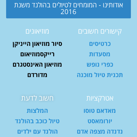
אודותינו - המומחים לטיולים בהולנד משנת
2016
קישורים חשובים
מוזיאונים
כרטיסים
סיור מוזיאון הייניקן
מסעדות
רייקסמוזיאום
כפרי נופש
מוזיאון האינסטגרם
תכנית טיול מוכנה
מדורדם
אטרקציות
חשוב לדעת
מאדאם טוסו
המלצות
יורומאסט
טיול כוכב בהולנד
נדנדה מצפה אדם
הולנד עם ילדים