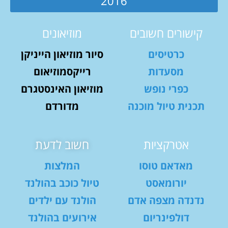
2016
קישורים חשובים
מוזיאונים
כרטיסים
סיור מוזיאון הייניקן
מסעדות
רייקסמוזיאום
כפרי נופש
מוזיאון האינסטגרם
תכנית טיול מוכנה
מדורדם
אטרקציות
חשוב לדעת
מאדאם טוסו
המלצות
יורומאסט
טיול כוכב בהולנד
נדנדה מצפה אדם
הולנד עם ילדים
דולפינריום
אירועים בהולנד