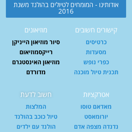
אודותינו - המומחים לטיולים בהולנד משנת
2016
קישורים חשובים
מוזיאונים
כרטיסים
סיור מוזיאון הייניקן
מסעדות
רייקסמוזיאום
כפרי נופש
מוזיאון האינסטגרם
תכנית טיול מוכנה
מדורדם
אטרקציות
חשוב לדעת
מאדאם טוסו
המלצות
יורומאסט
טיול כוכב בהולנד
נדנדה מצפה אדם
הולנד עם ילדים