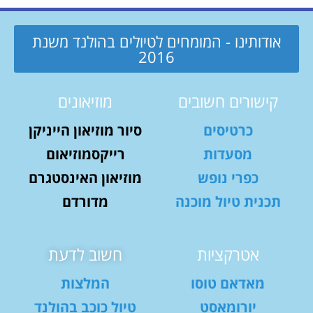
אודותינו - המומחים לטיולים בהולנד משנת
2016
קישורים חשובים
מוזיאונים
כרטיסים
סיור מוזיאון הייניקן
מסעדות
רייקסמוזיאום
כפרי נופש
מוזיאון האינסטגרם
תכנית טיול מוכנה
מדורדם
אטרקציות
חשוב לדעת
מאדאם טוסו
המלצות
יורומאסט
טיול כוכב בהולנד