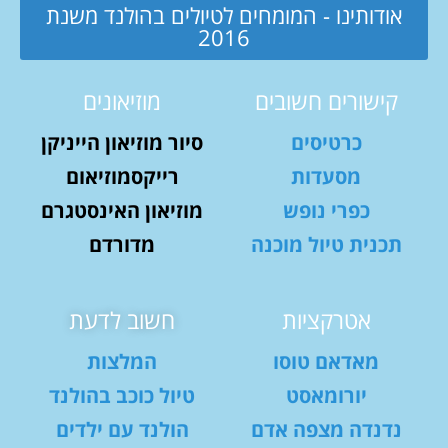
אודותינו - המומחים לטיולים בהולנד משנת
2016
קישורים חשובים
מוזיאונים
כרטיסים
סיור מוזיאון הייניקן
מסעדות
רייקסמוזיאום
כפרי נופש
מוזיאון האינסטגרם
תכנית טיול מוכנה
מדורדם
אטרקציות
חשוב לדעת
מאדאם טוסו
המלצות
יורומאסט
טיול כוכב בהולנד
נדנדה מצפה אדם
הולנד עם ילדים