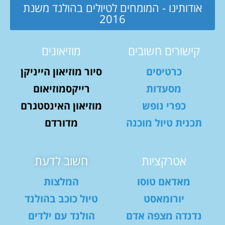
אודותינו - המומחים לטיולים בהולנד משנת
2016
קישורים חשובים
מוזיאונים
כרטיסים
סיור מוזיאון הייניקן
מסעדות
רייקסמוזיאום
כפרי נופש
מוזיאון האינסטגרם
תכנית טיול מוכנה
מדורדם
אטרקציות
חשוב לדעת
מאדאם טוסו
המלצות
יורומאסט
טיול כוכב בהולנד
נדנדה מצפה אדם
הולנד עם ילדים