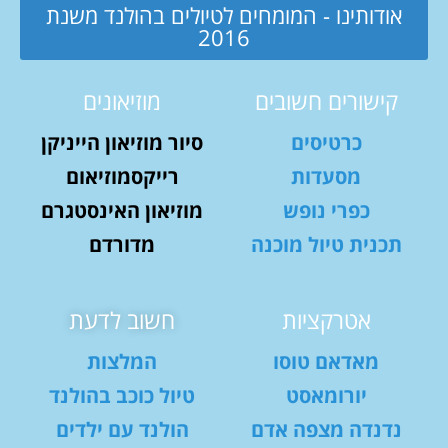
אודותינו - המומחים לטיולים בהולנד משנת
2016
קישורים חשובים
מוזיאונים
כרטיסים
סיור מוזיאון הייניקן
מסעדות
רייקסמוזיאום
כפרי נופש
מוזיאון האינסטגרם
תכנית טיול מוכנה
מדורדם
אטרקציות
חשוב לדעת
מאדאם טוסו
המלצות
יורומאסט
טיול כוכב בהולנד
נדנדה מצפה אדם
הולנד עם ילדים